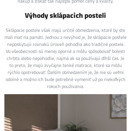
nákup a získať tak najlepší pomer ceny a kvality.
Výhody sklápacích postelí
Sklápacie postele však majú určité obmedzenia, ktoré by ste
mali mať na pamäti. Jednou z nevýhod je, že sklápacie postele
neposkytujú rovnakú úroveň pohodlia ako tradičné postele.
Vo všeobecnosti sú menej oporné a môžu spôsobovať bolesti
chrbta alebo nepohodlie, najmä ak sa používajú dlhší čas. Je
to preto, že majú zvyčajne tenké matrace, ktoré sa môžu
rýchlo opotrebovať. Ďalším obmedzením je, že nie sú veľmi
odolné a možno ich bude potrebné vymeniť už po niekoľkých
rokoch používania.