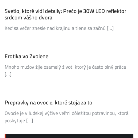
Svetlo, ktoré vidí detaily: Prečo je 30W LED reflektor
srdcom vášho dvora
Keď sa večer znesie nad krajinu a tiene sa začnú […]
Erotika vo Zvolene
Mnoho mužov žije osamelý život, ktorý je často plný práce
[…]
Prepravky na ovocie, ktoré stoja za to
Ovocie je v ľudskej výžive veľmi dôležitou potravinou, ktorá
poskytuje […]