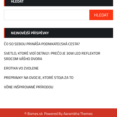
HLEDAT
HLEDAT
NEJNOVĚJŠÍ PŘÍSPĚVKY
ČO SO SEBOU PRINÁŠA PODNIKATEĽSKÁ CESTA?
SVETLO, KTORÉ VIDÍ DETAILY: PREČO JE 30W LED REFLEKTOR
SRDCOM VÁŠHO DVORA
EROTIKA VO ZVOLENE
PREPRAVKY NA OVOCIE, KTORÉ STOJA ZA TO
VÔNE INŠPIROVANÉ PRÍRODOU
© Bomes.sk
Powered By
Aarambha Themes