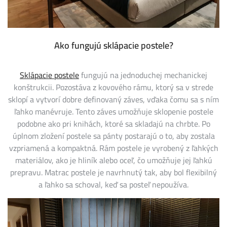
Ako fungujú sklápacie postele?
Sklápacie postele
fungujú na jednoduchej mechanickej
konštrukcii. Pozostáva z kovového rámu, ktorý sa v strede
sklopí a vytvorí dobre definovaný záves, vďaka čomu sa s ním
ľahko manévruje. Tento záves umožňuje sklopenie postele
podobne ako pri knihách, ktoré sa skladajú na chrbte. Po
úplnom zložení postele sa pánty postarajú o to, aby zostala
vzpriamená a kompaktná. Rám postele je vyrobený z ľahkých
materiálov, ako je hliník alebo oceľ, čo umožňuje jej ľahkú
prepravu. Matrac postele je navrhnutý tak, aby bol flexibilný
a ľahko sa schoval, keď sa posteľ nepoužíva.