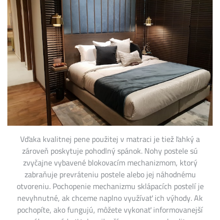
Vďaka kvalitnej pene použitej v matraci je tiež ľahký a
zároveň poskytuje pohodlný spánok. Nohy postele sú
zvyčajne vybavené blokovacím mechanizmom, ktorý
zabraňuje prevráteniu postele alebo jej náhodnému
otvoreniu. Pochopenie mechanizmu sklápacích postelí je
nevyhnutné, ak chceme naplno využívať ich výhody. Ak
pochopíte, ako fungujú, môžete vykonať informovanejší