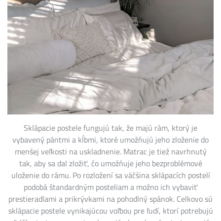
Sklápacie postele fungujú tak, že majú rám, ktorý je
vybavený pántmi a kĺbmi, ktoré umožňujú jeho zloženie do
menšej veľkosti na uskladnenie. Matrac je tiež navrhnutý
tak, aby sa dal zložiť, čo umožňuje jeho bezproblémové
uloženie do rámu. Po rozložení sa väčšina sklápacích postelí
podobá štandardným posteliam a možno ich vybaviť
prestieradlami a prikrývkami na pohodlný spánok. Celkovo sú
sklápacie postele vynikajúcou voľbou pre ľudí, ktorí potrebujú