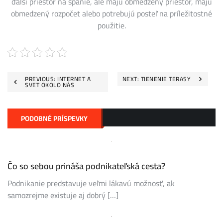
ďalší priestor na spanie, ale majú obmedzený priestor, majú
obmedzený rozpočet alebo potrebujú posteľ na príležitostné
použitie.
Navigace
PREVIOUS:
INTERNET A
NEXT:
TIENENIE TERASY
SVET OKOLO NÁS
pro
příspěvek
PODOBNÉ PRÍSPEVKY
Čo so sebou prináša podnikateľská cesta?
Podnikanie predstavuje veľmi lákavú možnosť, ak
samozrejme existuje aj dobrý […]