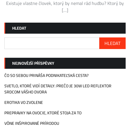
Existuje vlastne človek, ktorý by nemal rád hudbu? Ktorý by
[…]
HLEDAT
HLEDAT
NEJNOVĚJŠÍ PŘÍSPĚVKY
ČO SO SEBOU PRINÁŠA PODNIKATEĽSKÁ CESTA?
SVETLO, KTORÉ VIDÍ DETAILY: PREČO JE 30W LED REFLEKTOR
SRDCOM VÁŠHO DVORA
EROTIKA VO ZVOLENE
PREPRAVKY NA OVOCIE, KTORÉ STOJA ZA TO
VÔNE INŠPIROVANÉ PRÍRODOU