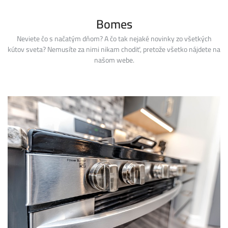
Skip
to
Bomes
content
Neviete čo s načatým dňom? A čo tak nejaké novinky zo všetkých
kútov sveta? Nemusíte za nimi nikam chodiť, pretože všetko nájdete na
našom webe.