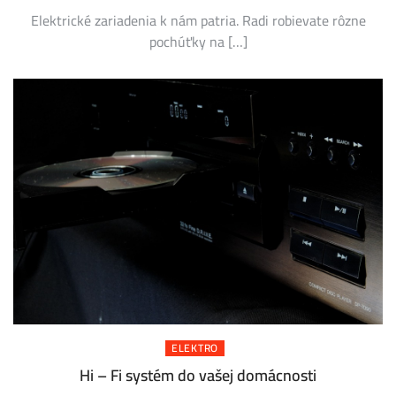
Elektrické zariadenia k nám patria. Radi robievate rôzne
pochúťky na […]
ELEKTRO
Hi – Fi systém do vašej domácnosti