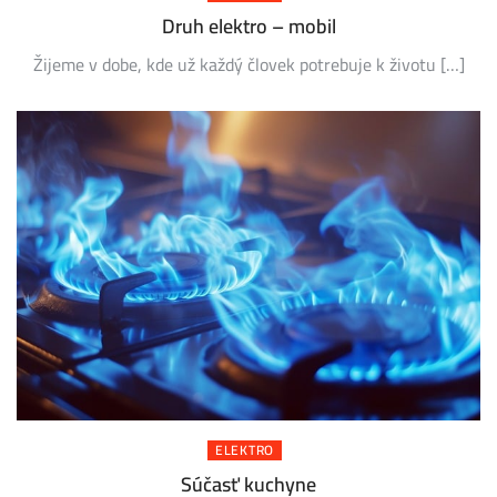
Druh elektro – mobil
Žijeme v dobe, kde už každý človek potrebuje k životu […]
ELEKTRO
Súčasť kuchyne