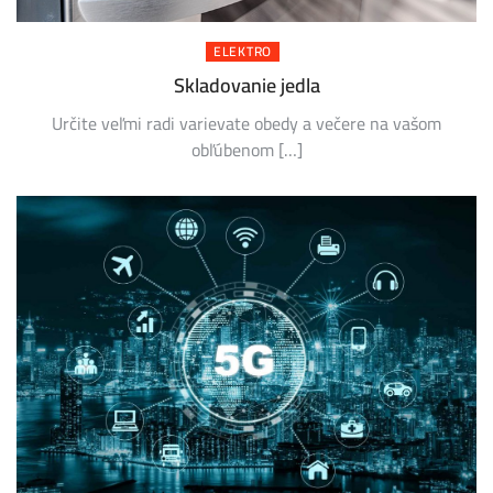
ELEKTRO
Skladovanie jedla
Určite veľmi radi varievate obedy a večere na vašom
obľúbenom […]