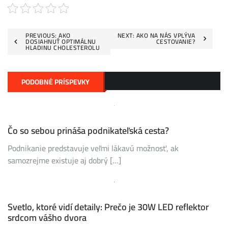
Navigace
PREVIOUS:
AKO
NEXT:
AKO NA NÁS VPLÝVA
DOSIAHNUŤ OPTIMÁLNU
CESTOVANIE?
HLADINU CHOLESTEROLU
pro
příspěvek
PODOBNÉ PRÍSPEVKY
Čo so sebou prináša podnikateľská cesta?
Podnikanie predstavuje veľmi lákavú možnosť, ak
samozrejme existuje aj dobrý […]
Svetlo, ktoré vidí detaily: Prečo je 30W LED reflektor
srdcom vášho dvora