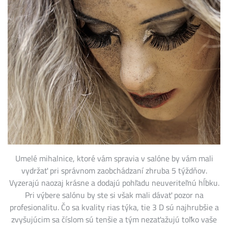
Umelé mihalnice, ktoré vám spravia v salóne by vám mali
vydržať pri správnom zaobchádzaní zhruba 5 týždňov.
Vyzerajú naozaj krásne a dodajú pohľadu neuveriteľnú hĺbku.
Pri výbere salónu by ste si však mali dávať pozor na
profesionalitu. Čo sa kvality rias týka, tie 3 D sú najhrubšie a
zvyšujúcim sa číslom sú tenšie a tým nezaťažujú toľko vaše