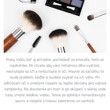
Riasy môžu byť aj prírodné, pochádzať zo zvieraťa, tieto sú
najdrahšie. Ak chcete aby vám mihalnice dlho vydržali,
nechytajte sa ich a nešúchajte si oči. Hlavne zo začiatku to
bude problém, keďže si budete zvykať na ich váhu. Pri
odličovaní očí s umelými riasami sú lepšie obrúsky ako vatové
tampóniky. Na dovolenke pri mori si po okúpaní v slanej vode
riasy umyte sladkou vodou. Tesne po aplikácii nenavštevujte
saunu a nespite s hlavou zaborenou vo vankúši.