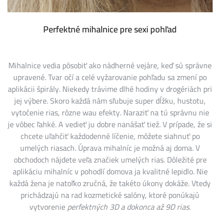
Perfektné mihalnice pre sexi pohľad
Mihalnice vedia pôsobiť ako nádherné vejáre, keď sú správne
upravené. Tvar očí a celé vyžarovanie pohľadu sa zmení po
aplikácii špirály. Niekedy trávime dlhé hodiny v drogériách pri
jej výbere. Skoro každá nám sľubuje super dĺžku, hustotu,
vytočenie rias, rôzne wau efekty. Naraziť na tú správnu nie
je vôbec ľahké. A vedieť ju dobre nanášať tiež. V prípade, že si
chcete uľahčiť každodenné líčenie, môžete siahnuť po
umelých riasach. Úprava mihalníc je možná aj doma. V
obchodoch nájdete veľa značiek umelých rias. Dôležité pre
aplikáciu mihalníc v pohodlí domova ja
kvalitné lepidlo
. Nie
každá žena je natoľko zručná, že takéto úkony dokáže. Vtedy
prichádzajú na rad kozmetické salóny, ktoré ponúkajú
vytvorenie
perfektných 3D a dokonca až 9D rias
.