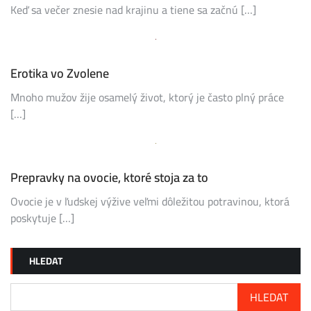
Keď sa večer znesie nad krajinu a tiene sa začnú […]
Erotika vo Zvolene
Mnoho mužov žije osamelý život, ktorý je často plný práce
[…]
Prepravky na ovocie, ktoré stoja za to
Ovocie je v ľudskej výžive veľmi dôležitou potravinou, ktorá
poskytuje […]
HLEDAT
HLEDAT