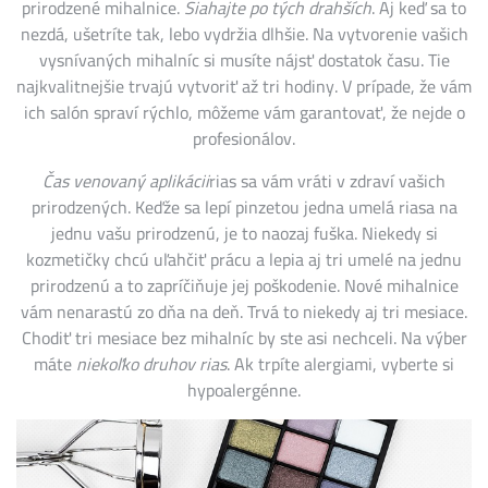
prirodzené mihalnice.
Siahajte po tých drahších
. Aj keď sa to
nezdá, ušetríte tak, lebo vydržia dlhšie. Na vytvorenie vašich
vysnívaných mihalníc si musíte nájsť dostatok času. Tie
najkvalitnejšie trvajú vytvoriť až tri hodiny. V prípade, že vám
ich salón spraví rýchlo, môžeme vám garantovať, že nejde o
profesionálov.
Čas venovaný aplikácii
rias sa vám vráti v zdraví vašich
prirodzených. Keďže sa lepí pinzetou jedna umelá riasa na
jednu vašu prirodzenú, je to naozaj fuška. Niekedy si
kozmetičky chcú uľahčiť prácu a lepia aj tri umelé na jednu
prirodzenú a to zapríčiňuje jej poškodenie. Nové mihalnice
vám nenarastú zo dňa na deň. Trvá to niekedy aj tri mesiace.
Chodiť tri mesiace bez mihalníc by ste asi nechceli. Na výber
máte
niekoľko druhov rias
. Ak trpíte alergiami, vyberte si
hypoalergénne.