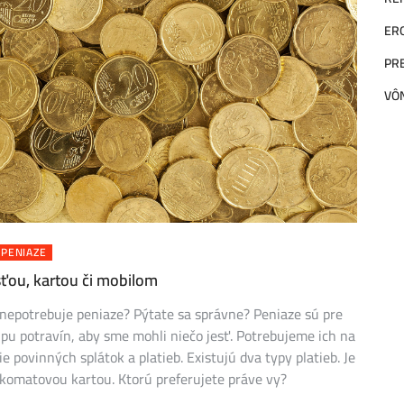
ERO
PRE
VÔ
PENIAZE
ťou, kartou či mobilom
 nepotrebuje peniaze? Pýtate sa správne? Peniaze sú pre
pu potravín, aby sme mohli niečo jesť. Potrebujeme ich na
 povinných splátok a platieb. Existujú dva typy platieb. Je
nkomatovou kartou. Ktorú preferujete práve vy?