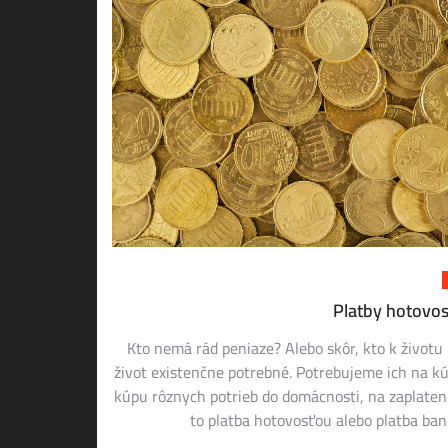
Platby hotovos
Kto nemá rád peniaze? Alebo skôr, kto k životu
život existenčne potrebné. Potrebujeme ich na kú
kúpu rôznych potrieb do domácnosti, na zaplatenie
to platba hotovosťou alebo platba ba