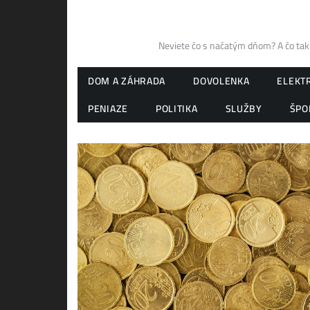
Skip
to
content
Neviete čo s načatým dňom? A čo tak
DOM A ZÁHRADA
DOVOLENKA
ELEKT
PENIAZE
POLITIKA
SLUŽBY
ŠPO