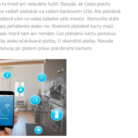
o hneď ani nebudete tušiť. Navyše, ak často platíte
e vedieť zostatok na vašom bankovom účte. Ale platobná
ezaberá vám vo vašej kabelke veľa miesta. Nemusíte stále
vojej peňaženke alebo nie. Niektoré platobné karty majú
iaze, ktoré tam ani nemáte. Cez platobnú kartu pomocou
by alebo očakávané platby, či okamžité platby. Navyše
bonusy pri platení práve platobnými kartami.