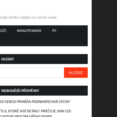
retože všetko nájdete na našom webe.
UŽI
NAKUPOVANIE
PC
HLEDAT
HLEDAT
NEJNOVĚJŠÍ PŘÍSPĚVKY
SO SEBOU PRINÁŠA PODNIKATEĽSKÁ CESTA?
TLO, KTORÉ VIDÍ DETAILY: PREČO JE 30W LED
FLEKTOR SRDCOM VÁŠHO DVORA