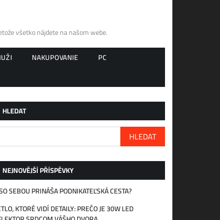
retože všetko nájdete na našom webe.
UŽI
NAKUPOVANIE
PC
HLEDAT
HLEDAT
NEJNOVĚJŠÍ PŘÍSPĚVKY
SO SEBOU PRINÁŠA PODNIKATEĽSKÁ CESTA?
TLO, KTORÉ VIDÍ DETAILY: PREČO JE 30W LED
FLEKTOR SRDCOM VÁŠHO DVORA