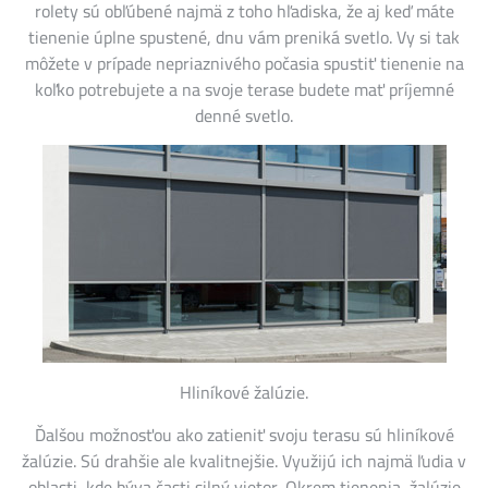
rolety sú obľúbené najmä z toho hľadiska, že aj keď máte
tienenie úplne spustené, dnu vám preniká svetlo. Vy si tak
môžete v prípade nepriaznivého počasia spustiť tienenie na
koľko potrebujete a na svoje terase budete mať príjemné
denné svetlo.
Hliníkové žalúzie.
Ďalšou možnosťou ako zatieniť svoju terasu sú hliníkové
žalúzie. Sú drahšie ale kvalitnejšie. Využijú ich najmä ľudia v
oblasti, kde býva časti silný vietor. Okrem tienenia, žalúzie