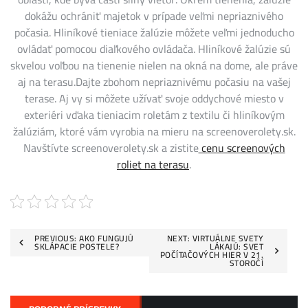
dokážu ochrániť majetok v prípade veľmi nepriaznivého
počasia. Hliníkové tieniace žalúzie môžete veľmi jednoducho
ovládať pomocou diaľkového ovládača. Hliníkové žalúzie sú
skvelou voľbou na tienenie nielen na okná na dome, ale práve
aj na terasu.
Dajte zbohom nepriaznivému počasiu na vašej
terase. Aj vy si môžete užívať svoje oddychové miesto v
exteriéri vďaka tieniacim roletám z textilu či hliníkovým
žalúziám, ktoré vám vyrobia na mieru na screenoverolety.sk.
Navštívte screenoverolety.sk a zistite
cenu screenových
roliet na terasu
.
Navigace
PREVIOUS:
AKO FUNGUJÚ
NEXT:
VIRTUÁLNE SVETY
SKLÁPACIE POSTELE?
LÁKAJÚ: SVET
POČÍTAČOVÝCH HIER V 21.
pro
STOROČÍ
příspěvek