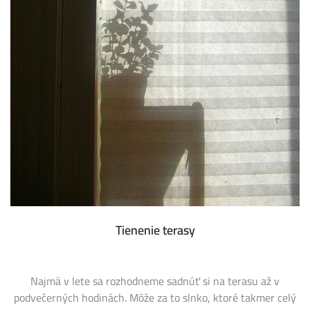
Tienenie terasy
Najmä v lete sa rozhodneme sadnúť si na terasu až v
podvečerných hodinách. Môže za to slnko, ktoré takmer celý