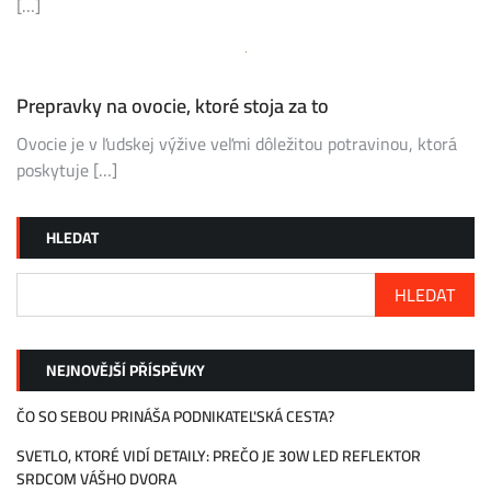
[…]
Prepravky na ovocie, ktoré stoja za to
Ovocie je v ľudskej výžive veľmi dôležitou potravinou, ktorá
poskytuje […]
HLEDAT
HLEDAT
NEJNOVĚJŠÍ PŘÍSPĚVKY
ČO SO SEBOU PRINÁŠA PODNIKATEĽSKÁ CESTA?
SVETLO, KTORÉ VIDÍ DETAILY: PREČO JE 30W LED REFLEKTOR
SRDCOM VÁŠHO DVORA