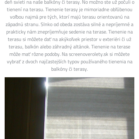
deň svieti na naše balkóny či terasy. No možno ste už počuli o
tienení na terasu. Tienenie terasy je mimoriadne obľúbenou
voľbou najmä pre tých, ktorí majú terasu orientovanú na
západnú stranu. Slnko od obeda zostáva silné a nepríjemné a
prakticky nám znepríjemňuje sedenie na terase. Tienenie na
terasu si môžete dať na akýkoľvek priestor v exteriéri či už
terasu, balkón alebo záhradný altánok.
Tienenie na terase
môže mať rôzne podoby. Na screenoverolety.sk si môžete
vybrať z dvoch najčastejších typov používaného tienenia na
balkóny či terasy.