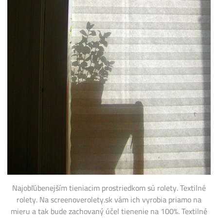
Najobľúbenejším tieniacim prostriedkom sú rolety. Textilné
rolety. Na screenoverolety.sk vám ich vyrobia priamo na
mieru a tak bude zachovaný účel tienenie na 100%. Textilné