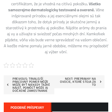
certifikátom, že je vhodná na citlivú pokožku
. Všetko
samozrejme dermatologicky testované a overené.
Vône
inšpirované prírodou a jej esenciálnymi olejmi sú tak
dôkazom toho, že dotyk prírody je skutočne jemný a
starostlivý k prostrediu aj pokožke. Nájdite arómy do prania
aj vy a užívajte si sviežosť počas mnohých dní. Kamkoľvek
pôjdete, vôňa vás bude verne sprevádzať na vašom oblečení.
A keďže máme pomaly jarné obdobie, môžeme mu prispôsobiť
aj výber vôní.
Navigace
PREVIOUS:
TRVALEJŠÍ
NEXT:
PREPRAVKY NA
PRACOVNÝ POMER MÔŽE
OVOCIE, KTORÉ STOJA ZA
MÔŽE BYŤ NIEKEDY ŤAŽKÉ
TO
pro
NÁJSŤ, POMÔCŤ MÔŽE AJ
DOČASNÉ ZAMESTNANIE
příspěvek
PODOBNÉ PRÍSPEVKY