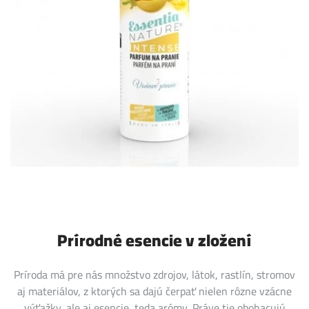
Prírodné esencie v zložení
Príroda má pre nás množstvo zdrojov, látok, rastlín, stromov
aj materiálov, z ktorých sa dajú čerpať nielen rôzne vzácne
výťažky, ale aj esencie, teda arómy. Práve tie obohacujú