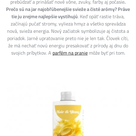
prebúdzať a prinášať nové vône, zvuky, farby aj počasie
.
Prečo sú na jar najobľúbenejšie svieže a čisté arómy? Práve
tie ju zrejme najlepšie vystihujú
. Keď opäť rastie tráva,
začínajú pučať stromy, vylieza hmyz a všetko sprevádza
nová, svieža energia. Nový začiatok symbolizuje aj čistota a
poriadok. Jarné upratovanie preto nie je len tak. Človek cíti,
že má nechať novú energiu presakovať z prírody aj dnu do
svojich príbytkov. A
parfém na pranie
môže byť pri tom.