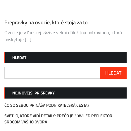
Prepravky na ovocie, ktoré stoja za to
Ovocie je v ľudskej výžive veľmi dôležitou potravinou, ktorá
poskytuje […]
HLEDAT
HLEDAT
NEJNOVĚJŠÍ PŘÍSPĚVKY
ČO SO SEBOU PRINÁŠA PODNIKATEĽSKÁ CESTA?
SVETLO, KTORÉ VIDÍ DETAILY: PREČO JE 30W LED REFLEKTOR
SRDCOM VÁŠHO DVORA