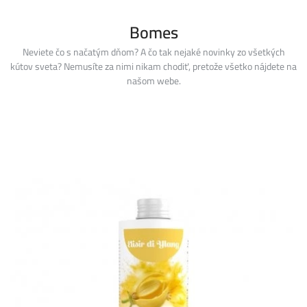
Skip
to
Bomes
content
Neviete čo s načatým dňom? A čo tak nejaké novinky zo všetkých
kútov sveta? Nemusíte za nimi nikam chodiť, pretože všetko nájdete na
našom webe.