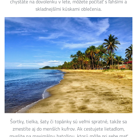
chystáte na dovolenku v lete, môžete počítať s ľahšími a
skladnejšími kúskami oblečenia.
Šortky, tielka, šaty či topánky sú veľmi spratné, takže sa
zmestíte aj do menších kufrov. Ak cestujete lietadlom,
myslite na maximálnu batožinu, ktorú môže pri sebe mať