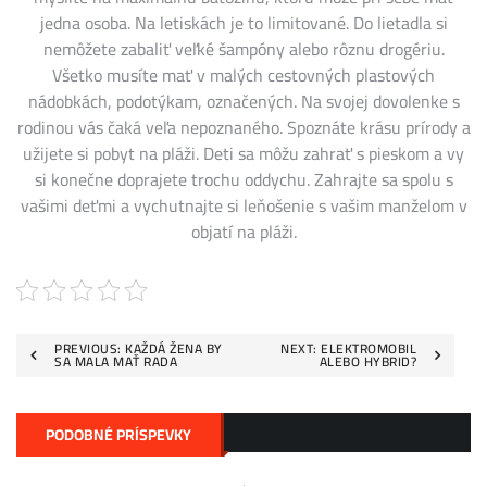
jedna osoba. Na letiskách je to limitované. Do lietadla si
nemôžete zabaliť veľké šampóny alebo rôznu drogériu.
Všetko musíte mať v malých cestovných plastových
nádobkách, podotýkam, označených. Na svojej dovolenke s
rodinou vás čaká veľa nepoznaného. Spoznáte krásu prírody a
užijete si pobyt na pláži. Deti sa môžu zahrať s pieskom a vy
si konečne doprajete trochu oddychu. Zahrajte sa spolu s
vašimi deťmi a vychutnajte si leňošenie s vašim manželom v
objatí na pláži.
Navigace
PREVIOUS:
KAŽDÁ ŽENA BY
NEXT:
ELEKTROMOBIL
SA MALA MAŤ RADA
ALEBO HYBRID?
pro
příspěvek
PODOBNÉ PRÍSPEVKY