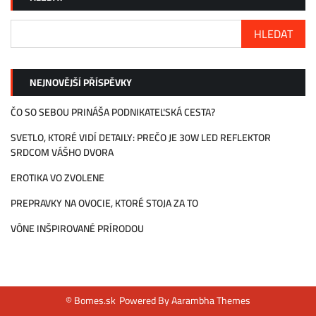
HLEDAT
NEJNOVĚJŠÍ PŘÍSPĚVKY
ČO SO SEBOU PRINÁŠA PODNIKATEĽSKÁ CESTA?
SVETLO, KTORÉ VIDÍ DETAILY: PREČO JE 30W LED REFLEKTOR
SRDCOM VÁŠHO DVORA
EROTIKA VO ZVOLENE
PREPRAVKY NA OVOCIE, KTORÉ STOJA ZA TO
VÔNE INŠPIROVANÉ PRÍRODOU
© Bomes.sk
Powered By
Aarambha Themes