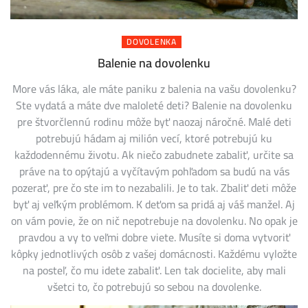
DOVOLENKA
Balenie na dovolenku
More vás láka, ale máte paniku z balenia na vašu dovolenku?
Ste vydatá a máte dve maloleté deti? Balenie na dovolenku
pre štvorčlennú rodinu môže byť naozaj náročné. Malé deti
potrebujú hádam aj milión vecí, ktoré potrebujú ku
každodennému životu. Ak niečo zabudnete zabaliť, určite sa
práve na to opýtajú a vyčítavým pohľadom sa budú na vás
pozerať, pre čo ste im to nezabalili. Je to tak. Zbaliť deti môže
byť aj veľkým problémom. K deťom sa pridá aj váš manžel. Aj
on vám povie, že on nič nepotrebuje na dovolenku. No opak je
pravdou a vy to veľmi dobre viete. Musíte si doma vytvoriť
kôpky jednotlivých osôb z vašej domácnosti. Každému vyložte
na posteľ, čo mu idete zabaliť. Len tak docielite, aby mali
všetci to, čo potrebujú so sebou na dovolenke.