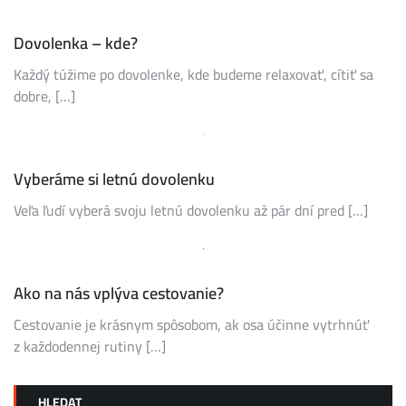
Dovolenka – kde?
Každý túžime po dovolenke, kde budeme relaxovať, cítiť sa
dobre, […]
Vyberáme si letnú dovolenku
Veľa ľudí vyberá svoju letnú dovolenku až pár dní pred […]
Ako na nás vplýva cestovanie?
Cestovanie je krásnym spôsobom, ak osa účinne vytrhnúť
z každodennej rutiny […]
HLEDAT