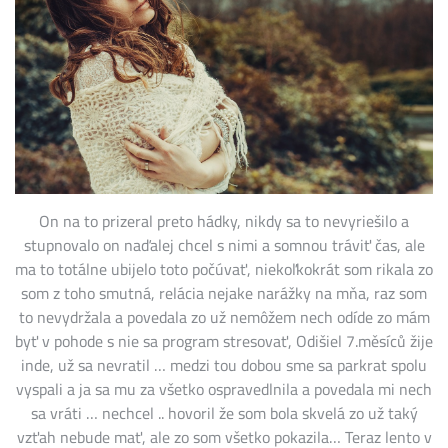
On na to prizeral preto hádky, nikdy sa to nevyriešilo a
stupnovalo on naďalej chcel s nimi a somnou tráviť čas, ale
ma to totálne ubijelo toto počúvať, niekoľkokrát som rikala zo
som z toho smutná, relácia nejake narážky na mňa, raz som
to nevydržala a povedala zo už nemôžem nech odíde zo mám
byť v pohode s nie sa program stresovať, Odišiel 7.měsíců žije
inde, už sa nevratil … medzi tou dobou sme sa parkrat spolu
vyspali a ja sa mu za všetko ospravedlnila a povedala mi nech
sa vráti … nechcel .. hovoril že som bola skvelá zo už taký
vzťah nebude mať, ale zo som všetko pokazila… Teraz lento v