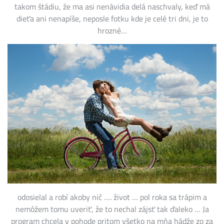
takom štádiu, že ma asi nenávidia delá naschvaly, keď má
dieťa ani nenapíše, neposle fotku kde je celé tri dni, je to
hrozné…
odosielal a robí akoby nič …. život … pol roka sa trápim a
nemôžem tomu uveriť, že to nechal zájsť tak ďaleko … Ja
program chcela v pohode pritom všetko na mňa hádže zo za